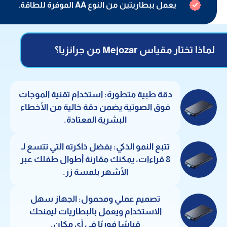
يعمل ببطاريتين من النوع AA الموفرة للطاقة.
لماذا تختار مقياس Mejozar من جرانزيا؟
دقة طبية متطورة: استخدام تقنية الموجات
فوق الصوتية يضمن دقة خالية من الأخطاء
البشرية المعتادة.
تتبع النمو الذكي: بفضل ذاكرته التي تتسع لـ
8 قراءات، يمكنك مقارنة أطوال طفلك عبر
الأشهر بلمسة زر.
تصميم عملي ومحمول: الجهاز سهل
الاستخدام ويعمل بالبطاريات ليمنحك
قياسًا فوريًا في أي مكان.