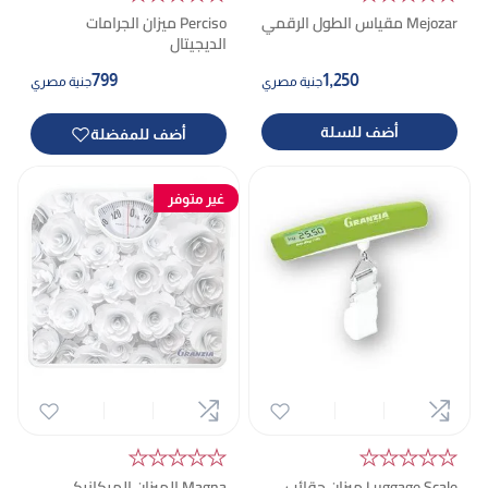
Mejozar
مقياس الطول الرقمي
Perciso ميزان الجرامات
الديجيتال
799
1,250
جنية مصري
جنية مصري
أضف للسلة
أضف للمفضلة
غير متوفر
★★★★★
★★★★★
Luggage Scale
ميزان حقائب
Magna الميزان الميكانيكي