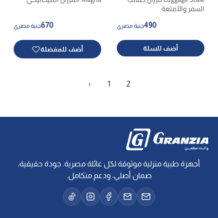
السفر والأمتعة
670
490
جنية مصري
جنية مصري
أضف للسلة
أضف للمفضلة
‹
1
2
أجهزة طبية منزلية موثوقة لكل عائلة مصرية. جودة حقيقية،
ضمان أصلي، ودعم متكامل.