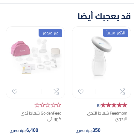
قد يعجبك أيضا
الأكثر مبيعاً
غير متوفر
★★★★★
★★★★★
★★★★★
(١)
Feedmom شفاط الثدي
GoldenFeed شفاط ثدي
اليدوي
كهربائي
6,400
350
جنية مصري
جنية مصري