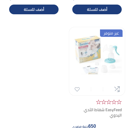
أضف للسلة
أضف للسلة
غير متوفر
★★★★★
EasyFeed شفاط الثدي
اليدوي
650
جنية مصري