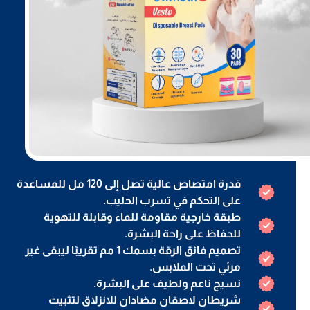
قدرة امتصاص عالية تصل إلى 120 مل للمساعدة
على التحكم في تسرب الحليب.
طبقة خارجية مقاومة للماء وقابلة للتهوية
للحفاظ على راحة البشرة.
تصميم فائق الرقة بسمك 1 مم تقريبًا ليبقى غير
مرئي تحت الملابس.
نسيج ناعم ولطيف على البشرة.
شريطان لاصقان مضادان للانزلاق لتثبيت