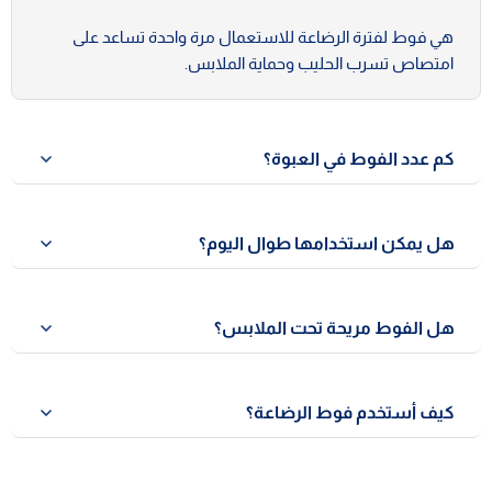
هي فوط لفترة الرضاعة للاستعمال مرة واحدة تساعد على
امتصاص تسرب الحليب وحماية الملابس.
كم عدد الفوط في العبوة؟
تحتوي العبوة على 30 فوطة رضاعة.
هل يمكن استخدامها طوال اليوم؟
نعم، يمكن استخدامها خلال النهار أو الليل بفضل قدرتها العالية
على الامتصاص.
هل الفوط مريحة تحت الملابس؟
نعم، فهي رقيقة جدًا بسمك حوالي 1 مم مما يجعلها غير
ملحوظة تحت الملابس.
كيف أستخدم فوط الرضاعة؟
ضعي الفوطة داخل حمالة الصدر وثبّتيها باستخدام الشريط
اللاصق، ثم استبدليها عند امتلائها.