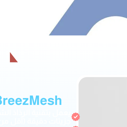
BreezMesh
جزيئات دقيقة (أقل من 5 ميكرون)