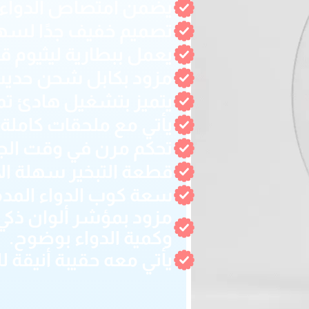
يضمن امتصاص الدواء ب
تصميم خفيف جدًا لسهو
يعمل ببطارية ليثيوم ق
مزود بكابل شحن حديث من نوع 
يتميز بتشغيل هادئ تما
يأتي مع ملحقات كاملة: 
تحكم مرن في وقت الجلسة عبر 3 مس
قطعة التبخير سهلة الا
سعة كوب الدواء المدمج تص
مزود بمؤشر ألوان ذكي
وكمية الدواء بوضوح.
يأتي معه حقيبة أنيقة ل