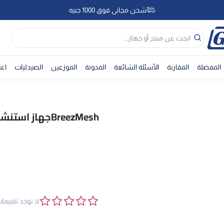
شحن مجاني فوق 1000 جنيه
شحن مجاني فوق 1000 جنيه
المفضلة
المقارنة
الأسئلة الشائعة
المدونة
الموزعين
الصيدليات
اعث
BreezMeshجهاز استنشاق البخار المحمول
لا توجد تقييما