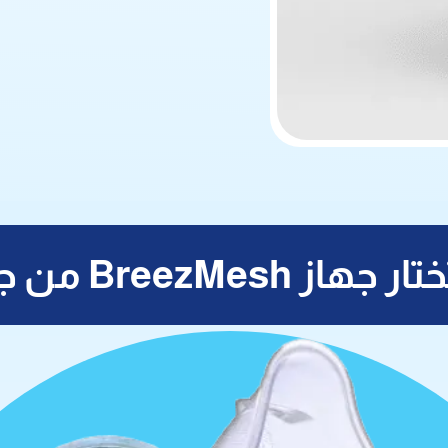
ز BreezMesh من جرانزيا؟