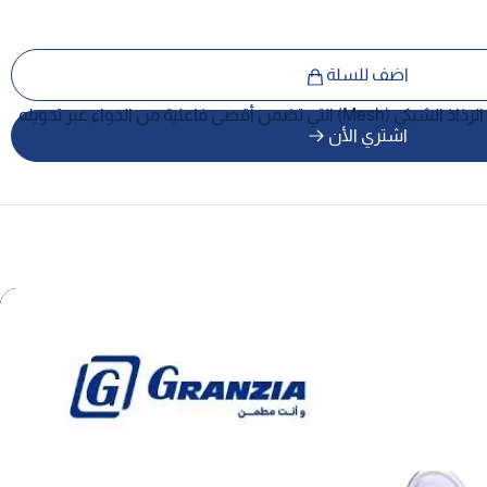
اضف للسلة
السرعة في امتصاص الدواء هي مفتاح الراحة لمرضى الجهاز التنفسي. جهاز BreezMesh من جرانزيا هو جهاز استنشاق متطور يعتمد على تقنية الرذاذ الشبكي (Mesh) التي تضمن أقصى فاعلية من الدواء عبر تحويله
اشتري الأن