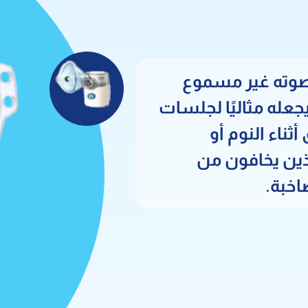
صوته غير مسموع
 يجعله مثاليًا لجلسات
ثناء النوم أو
ذين يخافون من
اخبة.