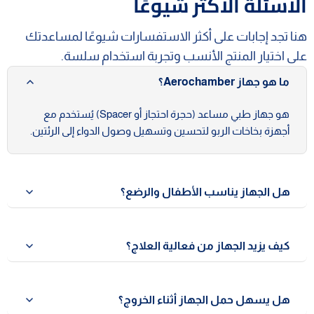
الأسئلة الأكثر شيوعًا
هنا تجد إجابات على أكثر الاستفسارات شيوعًا لمساعدتك
على اختيار المنتج الأنسب وتجربة استخدام سلسة.
ما هو جهاز Aerochamber؟
هو جهاز طبي مساعد (حجرة احتجاز أو Spacer) يُستخدم مع
أجهزة بخاخات الربو لتحسين وتسهيل وصول الدواء إلى الرئتين.
هل الجهاز يناسب الأطفال والرضع؟
نعم بالتأكيد، يأتي الجهاز مع أقنعة بمقاسات مختلفة (1-2-3)
لتناسب جميع الفئات العمرية بما في ذلك الأطفال والرضع.
كيف يزيد الجهاز من فعالية العلاج؟
يقوم الجهاز بالاحتفاظ بجرعة الدواء داخله ليسمح للمريض
باستنشاقها بهدوء، مما يضمن وصول جرعة أكبر للرئتين بدلًا
هل يسهل حمل الجهاز أثناء الخروج؟
من التصاقها بالحلق.