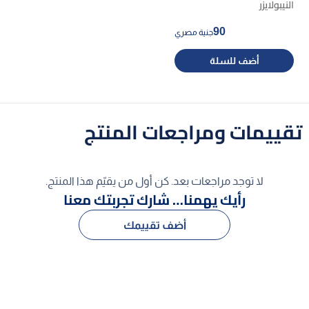
النيبولايزر
90
جنية مصري
أضف للسلة
تقييمات ومراجعات المنتج
لا توجد مراجعات بعد. كن أول من يقيّم هذا المنتج.
رأيك يهمنا… شارك تجربتك معنا
أضف تقييمك