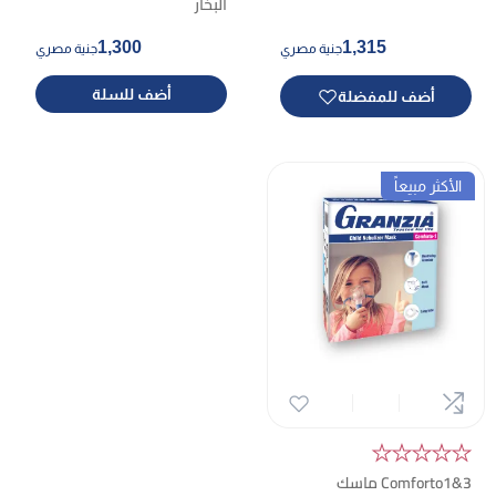
البخار
1,300
1,315
جنية مصري
جنية مصري
أضف للسلة
أضف للمفضلة
الأكثر مبيعاً
★★★★★
Comforto1&3 ماسك