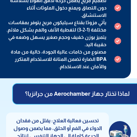
تصميم مريح يضمن حركة تدفق الهواء بسلاسة
دون التصاق ويمنع دخول الملوثات أثناء
الاستنشاق.
يأتي مزودًا بقناع سيليكون مريح يتوفر بمقاسات
مختلفة (1-2-3) لتغطية الأنف والفم بشكل ملائم.
يتميز بوزن خفيف وحجم صغير يسهل وضعه في
حقيبة اليد.
مصنوع من خامات عالية الجودة، خالية من مادة
BPA الضارة تضمن المتانة للاستخدام المتكرر
والأمان عند الاستخدام.
لماذا تختار جهاز Aerochamber من جرانزيا؟
تحسين فعالية العلاج: يقلل من فقدان
الدواء في الفم أو الحلق، مما يضمن وصول
الجرعة كاملة إلى الجهاز التنفسي لنتائج