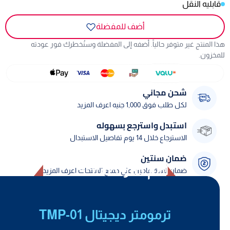
قابليه النقل
أضف للمفضلة
هذا المنتج غير متوفر حالياً. أضفه إلى المفضلة وسنُخطرك فور عودته
للمخزون.
شحن مجاني
لكل طلب فوق 1,000 جنيه اعرف المزيد
استبدل واسترجع بسهوله
الاسترجاع خلال 14 يوم تفاصيل الاستبدال
ضمان سنتين
أهم المواصفات
ضمان لمدة عامين علي جميع المنتجات اعرف المزيد
ترمومتر ديجيتال TMP-01