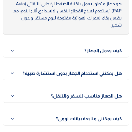
هو جهاز متطور يعمل بتقنية الضغط الإيجابي التلقائي (Auto
PAP)، يُستخدم لعلاج انقطاع النفس الانسدادي أثناء النوم، مما
يضمن بقاء الممرات الهوائية مفتوحة لنوم مستقر وبدون
شخير.
كيف يعمل الجهاز؟
يقوم الجهاز بضخ هواء بضغط يتم ضبطه تلقائيًا بناءً على نمط
تنفسك طوال الليل؛ ليعمل كـ "دعامة هوائية" تمنع انسداد
هل يمكنني استخدام الجهاز بدون استشارة طبية؟
مجرى التنفس وتضمن وصول الأكسجين بشكل مستمر.
نوصي دائمًا باستشارة طبيب مختص (صدر، مخ وأعصاب، أو
اضطرابات نوم) قبل البدء؛ وذلك لتشخيص الحالة بدقة وتحديد
هل الجهاز مناسب للسفر والتنقل؟
نطاق الضغط المناسب لك لضمان أفضل نتائج علاجية.
نعم، بكل تأكيد. يتميز OptiPAP بتصميم مدمج ووزن خفيف،
ويأتي مع حقيبة حمل مبطنة مخصصة لحمايته وتسهيل
كيف يمكنني متابعة بيانات نومي؟
استخدامه أثناء السفر أو الرحلات.
ببساطة عبر تطبيق G-PAP (Breath care) على هاتفك