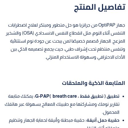
تفاصيل المنتج
جهاز OptiPAP من جرانزيا هو حل متطور ومبتكر لعلاج اضطرابات
التنفس أثناء النوم، مثل انقطاع النفس الانسدادي (OSA) والشخير
المزعج. الجهاز مُصمم خصيصًا لمن يبحث عن جودة نوم استثنائية
وتنفس منتظم تحت إشراف طبي، حيث يجمع تصميمه الذكي بين
الأداء الاحترافي وسهولة الاستخدام المنزلي.
المتابعة الذكية والملحقات
تطبيق ( تطبيق فقط ، breath care )G-PAP:
يمكنك متابعة
تقارير نومك ومشاركتها مع طبيبك المعالج بسهولة عبر هاتفك
المحمول.
حقيبة حمل أنيقة:
حقيبة مبطنة وأنيقة لحماية الجهاز وتنظيم