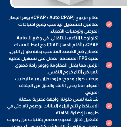
نظام مزدوج (CPAP / Auto CPAP): يوفر الجهاز
نظامين للتشغيل ليناسب جميع احتياجات
المرضى وتوصيات الأطباء.
تكنولوجيا التكيف التلقائي: في وضع الـ Auto
CPAP، يتأقلم الجهاز تلقائيًا مع نمط تنفسك
لضمان ضخ الضغط المناسب بدقة طوال الليل.
تقنية FPS المتقدمة: تعمل على تسهيل عملية
الزفير، مما يقلل المقاومة ويوفر راحة قصوى
للمريض أثناء خروج النفس.
مرطب هواء مدمج: مزود بخزان مياه لترطيب
الهواء، مما يحمي الأنف والحلق من الجفاف
المزعج.
شاشة لمس ملونة: واجهة عصرية سهلة
الاستخدام تتيح قراءة البيانات بوضوح تام حتى في
ظروف الإضاءة الخافتة.
تشغيل فائق الهدوء: مصمم بتقنيات عزل صوت
تضمن نومًا هادئًا لك ولشريكك بدون أي ضجيج.