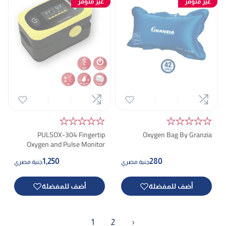
غير متوفر
غير متوفر
★★★★★
★★★★★
PULSOX-304 Fingertip
Oxygen Bag By Granzia
Oxygen and Pulse Monitor
1,250
280
جنية مصري
جنية مصري
أضف للمفضلة
أضف للمفضلة
1
2
›